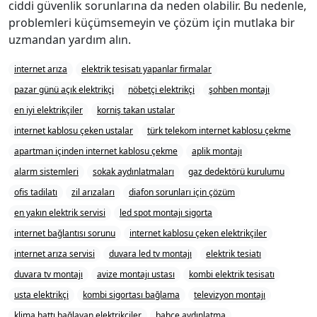
ciddi güvenlik sorunlarına da neden olabilir. Bu nedenle,
problemleri küçümsemeyin ve çözüm için mutlaka bir
uzmandan yardım alın.
internet arıza
elektrik tesisatı yapanlar firmalar
pazar günü açık elektrikçi
nöbetçi elektrikçi
şohben montajı
en iyi elektrikçiler
korniş takan ustalar
internet kablosu çeken ustalar
türk telekom internet kablosu çekme
apartman içinden internet kablosu çekme
aplik montajı
alarm sistemleri
sokak aydınlatmaları
gaz dedektörü kurulumu
ofis tadilatı
zil arızaları
diafon sorunları için çözüm
en yakın elektrik servisi
led spot montajı sigorta
internet bağlantısı sorunu
internet kablosu çeken elektrikçiler
internet arıza servisi
duvara led tv montajı
elektrik tesiatı
duvara tv montajı
avize montajı ustası
kombi elektrik tesisatı
usta elektrikçi
kombi sigortası bağlama
televizyon montajı
klima hattı bağlayan elektrikçiler
bahçe aydınlatma