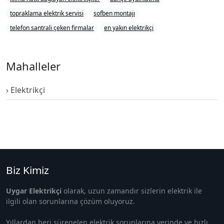
topraklama elektrik servisi
şofben montajı
telefon santrali çeken firmalar
en yakın elektrikçi
Mahalleler
Elektrikçi
Biz Kimiz
Uygar Elektrikçi
olarak, uzun zamandır sizlerin elektrik ile
ilgili olan sorunlarına çözüm oluyoruz.
Yıllardan beri süregelen elektrik sorunlarına yerinde ve hızlı