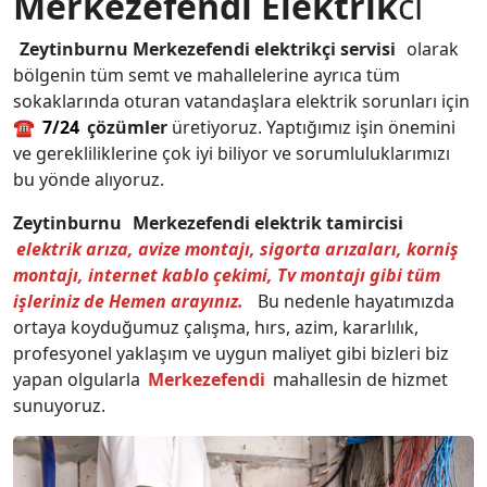
Merkezefendi
Elektrik
ci
Zeytinburnu
Merkezefendi
elektrikçi
servisi
olarak
bölgenin tüm semt ve mahallelerine ayrıca tüm
sokaklarında oturan vatandaşlara elektrik sorunları için
☎️
7/24
çözümler
üretiyoruz. Yaptığımız işin önemini
ve gerekliliklerine çok iyi biliyor ve sorumluluklarımızı
bu yönde alıyoruz.
Zeytinburnu
Merkezefendi
elektrik tamircisi
elektrik arıza, avize montajı, sigorta arızaları, korniş
montajı, internet kablo çekimi, Tv montajı gibi tüm
işleriniz de Hemen arayınız.
Bu nedenle hayatımızda
ortaya koyduğumuz çalışma, hırs, azim, kararlılık,
profesyonel yaklaşım ve uygun maliyet gibi bizleri biz
yapan olgularla
Merkezefendi
mahallesin de hizmet
sunuyoruz.