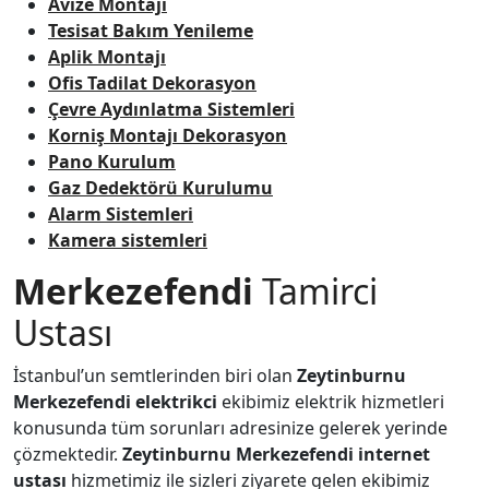
Avize Montajı
Tesisat Bakım Yenileme
Aplik Montajı
Ofis Tadilat Dekorasyon
Çevre Aydınlatma Sistemleri
Korniş Montajı Dekorasyon
Pano Kurulum
Gaz Dedektörü Kurulumu
Alarm Sistemleri
Kamera sistemleri
Merkezefendi
Tamirci
Ustası
İstanbul’un semtlerinden biri olan
Zeytinburnu
Merkezefendi
elektrikci
ekibimiz elektrik hizmetleri
konusunda tüm sorunları adresinize gelerek yerinde
çözmektedir.
Zeytinburnu
Merkezefendi
internet
ustası
hizmetimiz ile sizleri ziyarete gelen ekibimiz