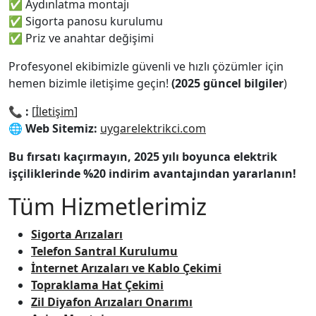
✅ Aydınlatma montajı
✅ Sigorta panosu kurulumu
✅ Priz ve anahtar değişimi
Profesyonel ekibimizle güvenli ve hızlı çözümler için
hemen bizimle iletişime geçin!
(2025 güncel bilgiler
)
📞
:
[
İletişim
]
🌐
Web Sitemiz:
uygarelektrikci.com
Bu fırsatı kaçırmayın, 2025 yılı boyunca elektrik
işçiliklerinde %20 indirim avantajından yararlanın!
Tüm Hizmetlerimiz
Sigorta Arızaları
Telefon Santral Kurulumu
İnternet Arızaları ve Kablo Çekimi
Topraklama Hat Çekimi
Zil Diyafon Arızaları Onarımı