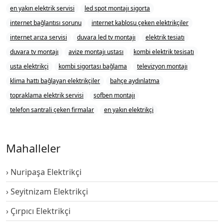
en yakın elektrik servisi
led spot montajı sigorta
internet bağlantısı sorunu
internet kablosu çeken elektrikçiler
internet arıza servisi
duvara led tv montajı
elektrik tesiatı
duvara tv montajı
avize montajı ustası
kombi elektrik tesisatı
usta elektrikçi
kombi sigortası bağlama
televizyon montajı
klima hattı bağlayan elektrikçiler
bahçe aydınlatma
topraklama elektrik servisi
şofben montajı
telefon santrali çeken firmalar
en yakın elektrikçi
Mahalleler
Nuripaşa Elektrikçi
Seyitnizam Elektrikçi
Çırpıcı Elektrikçi