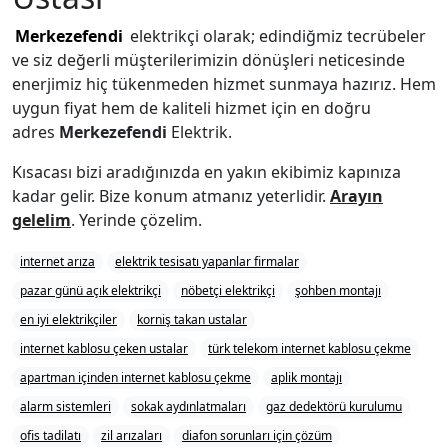
Merkezefendi
elektrikçi olarak; edindiğmiz tecrübeler
ve siz değerli müşterilerimizin dönüşleri neticesinde
enerjimiz hiç tükenmeden hizmet sunmaya hazırız. Hem
uygun fiyat hem de kaliteli hizmet için en doğru
adres
Merkezefendi
Elektrik.
Kısacası bizi aradığınızda en yakın ekibimiz kapınıza
kadar gelir. Bize konum atmanız yeterlidir.
Arayın
gelelim
. Yerinde çözelim.
internet arıza
elektrik tesisatı yapanlar firmalar
pazar günü açık elektrikçi
nöbetçi elektrikçi
şohben montajı
en iyi elektrikçiler
korniş takan ustalar
internet kablosu çeken ustalar
türk telekom internet kablosu çekme
apartman içinden internet kablosu çekme
aplik montajı
alarm sistemleri
sokak aydınlatmaları
gaz dedektörü kurulumu
ofis tadilatı
zil arızaları
diafon sorunları için çözüm