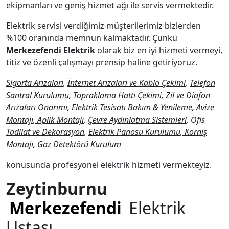
ekipmanları ve geniş hizmet ağı ile servis vermektedir.
Elektrik servisi verdiğimiz müşterilerimiz bizlerden
%100 oranında memnun kalmaktadır. Çünkü
Merkezefendi
Elektrik
olarak biz en iyi hizmeti vermeyi,
titiz ve özenli çalışmayı prensip haline getiriyoruz.
Sigorta Arızaları
,
İnternet Arızaları ve Kablo Çekimi
,
Telefon
Santral Kurulumu
,
Topraklama Hattı Çekimi
,
Zil ve Diafon
Arızaları Onarımı,
Elektrik Tesisatı Bakım & Yenileme
,
Avize
Montajı
,
Aplik Montajı
,
Çevre Aydınlatma Sistemleri
, Ofis
Tadilat ve Dekorasyon
,
Elektrik Panosu Kurulumu
,
Korniş
Montajı
,
Gaz Detektörü Kurulum
konusunda profesyonel elektrik hizmeti vermekteyiz.
Zeytinburnu
Merkezefendi
Elektrik
Ustası