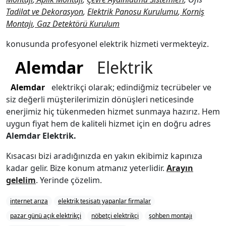
Tadilat ve Dekorasyon
,
Elektrik Panosu Kurulumu
,
Korniş
Montajı
,
Gaz Detektörü Kurulum
konusunda profesyonel elektrik hizmeti vermekteyiz.
Alemdar
Elektrik
Alemdar
elektrikçi olarak; edindiğmiz tecrübeler ve
siz değerli müşterilerimizin dönüşleri neticesinde
enerjimiz hiç tükenmeden hizmet sunmaya hazırız. Hem
uygun fiyat hem de kaliteli hizmet için en doğru adres
Alemdar
Elektrik.
Kısacası bizi aradığınızda en yakın ekibimiz kapınıza
kadar gelir. Bize konum atmanız yeterlidir.
Arayın
gelelim
. Yerinde çözelim.
internet arıza
elektrik tesisatı yapanlar firmalar
pazar günü açık elektrikçi
nöbetçi elektrikçi
şohben montajı