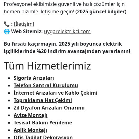
Profesyonel ekibimizle güvenli ve hızlı çözümler için
hemen bizimle iletişime geçin!
(2025 güncel bilgiler
)
📞
:
[
İletişim
]
🌐
Web Sitemiz:
uygarelektrikci.com
Bu fırsatı kaçırmayın, 2025 yılı boyunca elektrik
işçiliklerinde %20 indirim avantajından yararlanın!
Tüm Hizmetlerimiz
Sigorta Arızaları
Telefon Santral Kurulumu
İnternet Arızaları ve Kablo Çekimi
Topraklama Hat Çekimi
Zil Diyafon Arızaları Onarımı
Avize Montajı
Tesisat Bakım Yenileme
Aplik Montajı
Ofis Tadilat Dekorasyon