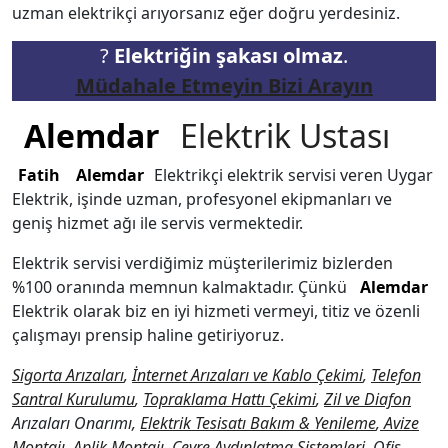
uzman elektrikçi arıyorsanız eğer doğru yerdesiniz.
?
Elektriğin şakası olmaz
.
Müdahale Etmeyin Bizi Arayın
Alemdar
Elektrik Ustası
Fatih
Alemdar
Elektrikçi elektrik servisi veren Uygar
Elektrik, işinde uzman, profesyonel ekipmanları ve
geniş hizmet ağı ile servis vermektedir.
Elektrik servisi verdiğimiz müşterilerimiz bizlerden
%100 oranında memnun kalmaktadır. Çünkü
Alemdar
Elektrik olarak biz en iyi hizmeti vermeyi, titiz ve özenli
çalışmayı prensip haline getiriyoruz.
Sigorta Arızaları
,
İnternet Arızaları ve Kablo Çekimi
,
Telefon
Santral Kurulumu
,
Topraklama Hattı Çekimi
,
Zil ve Diafon
Arızaları Onarımı,
Elektrik Tesisatı Bakım & Yenileme
,
Avize
Montajı
,
Aplik Montajı
,
Çevre Aydınlatma Sistemleri
, Ofis