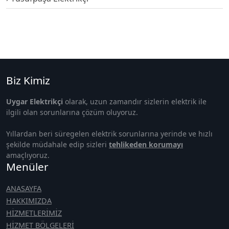
Biz Kimiz
Uygar Elektrikçi
olarak, uzun zamandır sizlerin elektrik ile
ilgili olan sorunlarına çözüm oluyoruz.
Yıllardan beri süregelen elektrik sorunlarına yerinde ve hızlı
şekilde müdahale edip sizleri
tehlikeden korumayı
amaçlıyoruz.
Menüler
ANASAYFA
HAKKIMIZDA
HİZMETLERİMİZ
HİZMET BÖLGELERİ