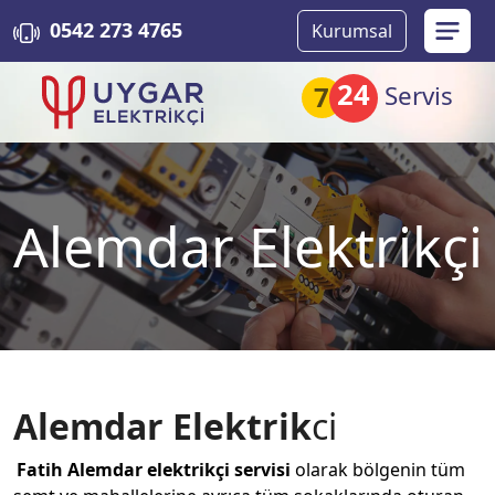
0542 273 4765
Kurumsal
24
7
Servis
Alemdar Elektrikçi
Alemdar
Elektrik
ci
Fatih
Alemdar
elektrikçi
servisi
olarak bölgenin tüm