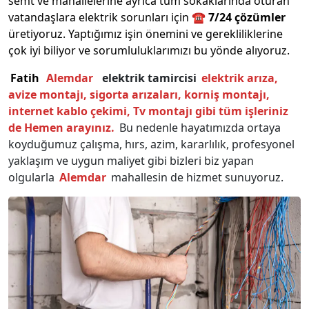
semt ve mahallelerine ayrıca tüm sokaklarında oturan
vatandaşlara elektrik sorunları için ☎️
7/24 çözümler
üretiyoruz. Yaptığımız işin önemini ve gerekliliklerine
çok iyi biliyor ve sorumluluklarımızı bu yönde alıyoruz.
Fatih
Alemdar
elektrik tamircisi
elektrik arıza,
avize montajı, sigorta arızaları, korniş montajı,
internet kablo çekimi, Tv montajı gibi tüm işleriniz
de Hemen arayınız.
Bu nedenle hayatımızda ortaya
koyduğumuz çalışma, hırs, azim, kararlılık, profesyonel
yaklaşım ve uygun maliyet gibi bizleri biz yapan
olgularla
Alemdar
mahallesin de hizmet sunuyoruz.