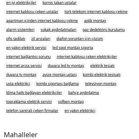
en iyi elektrikçiler
korniş takan ustalar
internet kablosu çeken ustalar
türk telekom internet kablosu çekme
apartman içinden internet kablosu çekme
aplik montajı
alarm sistemleri
sokak aydınlatmaları
gaz dedektörü kurulumu
ofis tadilatı
zil arızaları
diafon sorunları için çözüm
en yakın elektrik servisi
led spot montajı sigorta
internet bağlantısı sorunu
internet kablosu çeken elektrikçiler
internet arıza servisi
duvara led tv montajı
elektrik tesiatı
duvara tv montajı
avize montajı ustası
kombi elektrik tesisatı
usta elektrikçi
kombi sigortası bağlama
televizyon montajı
klima hattı bağlayan elektrikçiler
bahçe aydınlatma
topraklama elektrik servisi
şofben montajı
telefon santrali çeken firmalar
en yakın elektrikçi
Mahalleler