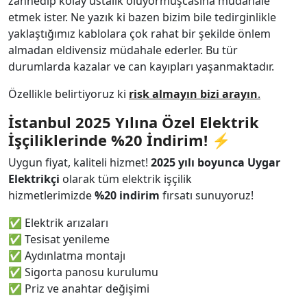
zannedip kolay ustalık oluyormuşcasına müdahale
etmek ister. Ne yazık ki bazen bizim bile tedirginlikle
yaklaştığımız kablolara çok rahat bir şekilde önlem
almadan eldivensiz müdahale ederler. Bu tür
durumlarda kazalar ve can kayıpları yaşanmaktadır.
Özellikle belirtiyoruz ki
risk almayın bizi arayın
.
İstanbul 2025 Yılına Özel Elektrik
İşçiliklerinde %20 İndirim!
⚡
Uygun fiyat, kaliteli hizmet!
2025 yılı boyunca Uygar
Elektrikçi
olarak tüm elektrik işçilik
hizmetlerimizde
%20 indirim
fırsatı sunuyoruz!
✅ Elektrik arızaları
✅ Tesisat yenileme
✅ Aydınlatma montajı
✅ Sigorta panosu kurulumu
✅ Priz ve anahtar değişimi