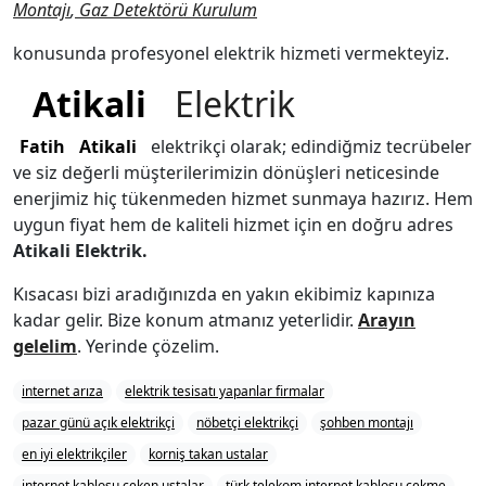
Montajı
,
Gaz Detektörü Kurulum
konusunda profesyonel elektrik hizmeti vermekteyiz.
Atikali
Elektrik
Fatih
Atikali
elektrikçi olarak; edindiğmiz tecrübeler
ve siz değerli müşterilerimizin dönüşleri neticesinde
enerjimiz hiç tükenmeden hizmet sunmaya hazırız. Hem
uygun fiyat hem de kaliteli hizmet için en doğru adres
Atikali
Elektrik.
Kısacası bizi aradığınızda en yakın ekibimiz kapınıza
kadar gelir. Bize konum atmanız yeterlidir.
Arayın
gelelim
. Yerinde çözelim.
internet arıza
elektrik tesisatı yapanlar firmalar
pazar günü açık elektrikçi
nöbetçi elektrikçi
şohben montajı
en iyi elektrikçiler
korniş takan ustalar
internet kablosu çeken ustalar
türk telekom internet kablosu çekme