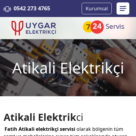
0542 273 4765
Kurumsal
24
7
Servis
Atikali Elektrikçi
Atikali
Elektrik
ci
Fatih
Atikali
elektrikçi
servisi
olarak bölgenin tüm