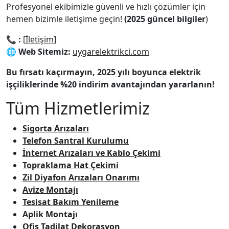
Profesyonel ekibimizle güvenli ve hızlı çözümler için
hemen bizimle iletişime geçin!
(2025 güncel bilgiler
)
📞
:
[
İletişim
]
🌐
Web Sitemiz:
uygarelektrikci.com
Bu fırsatı kaçırmayın, 2025 yılı boyunca elektrik
işçiliklerinde %20 indirim avantajından yararlanın!
Tüm Hizmetlerimiz
Sigorta Arızaları
Telefon Santral Kurulumu
İnternet Arızaları ve Kablo Çekimi
Topraklama Hat Çekimi
Zil Diyafon Arızaları Onarımı
Avize Montajı
Tesisat Bakım Yenileme
Aplik Montajı
Ofis Tadilat Dekorasyon