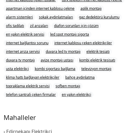
apartman içinden internet kablosu çekme
aplik montajı
alarm sistemleri
sokak aydınlatmaları
gaz dedektörü kurulumu
ofis tadilatı
zil arızaları
diafon sorunları için çözüm
en yakın elektrik servisi
led spot montajı sigorta
internet bağlantısı sorunu
internet kablosu çeken elektrikçiler
internet arıza servisi
duvara led tv montajı
elektrik tesiatı
duvara tv montajı
avize montajı ustası
kombi elektrik tesisatı
usta elektrikçi
kombi sigortası bağlama
televizyon montajı
klima hattı bağlayan elektrikçiler
bahçe aydınlatma
topraklama elektrik servisi
şofben montajı
telefon santrali çeken firmalar
en yakın elektrikçi
Mahalleler
Edirnekapı Elektrikçi