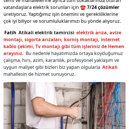
semt ve mahallelerine ayrıca tüm sokaklarında oturan
vatandaşlara elektrik sorunları için ☎️
7/24 çözümler
üretiyoruz. Yaptığımız işin önemini ve gerekliliklerine
çok iyi biliyor ve sorumluluklarımızı bu yönde alıyoruz.
Fatih
Atikali
elektrik tamircisi
elektrik arıza, avize
montajı, sigorta arızaları, korniş montajı, internet
kablo çekimi, Tv montajı gibi tüm işleriniz de Hemen
arayınız.
Bu nedenle hayatımızda ortaya koyduğumuz
çalışma, hırs, azim, kararlılık, profesyonel yaklaşım ve
uygun maliyet gibi bizleri biz yapan olgularla
Atikali
mahallesin de hizmet sunuyoruz.