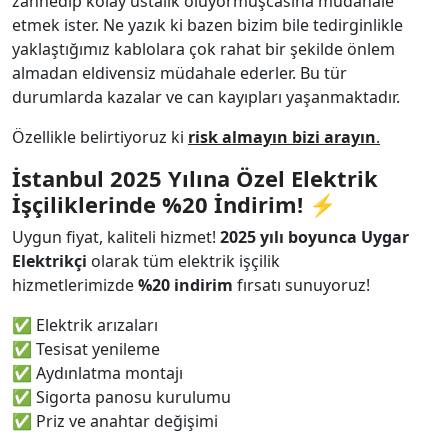
zannedip kolay ustalık oluyormuşcasına müdahale
etmek ister. Ne yazık ki bazen bizim bile tedirginlikle
yaklaştığımız kablolara çok rahat bir şekilde önlem
almadan eldivensiz müdahale ederler. Bu tür
durumlarda kazalar ve can kayıpları yaşanmaktadır.
Özellikle belirtiyoruz ki
risk almayın bizi arayın
.
İstanbul 2025 Yılına Özel Elektrik
İşçiliklerinde %20 İndirim!
⚡
Uygun fiyat, kaliteli hizmet!
2025 yılı boyunca Uygar
Elektrikçi
olarak tüm elektrik işçilik
hizmetlerimizde
%20 indirim
fırsatı sunuyoruz!
✅ Elektrik arızaları
✅ Tesisat yenileme
✅ Aydınlatma montajı
✅ Sigorta panosu kurulumu
✅ Priz ve anahtar değişimi