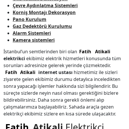
Çevre Aydınlatma Sistemleri
Korniş Montajı Dekorasyon
Pano Kurulum
Gaz Dedektörü Kurulumu
Alarm Sistemleri
Kamera sistemleri
İstanbul’un semtlerinden biri olan
Fatih
Atikali
elektrikci
ekibimiz elektrik hizmetleri konusunda tüm
sorunları adresinize gelerek yerinde çözmektedir.
Fatih
Atikali
internet ustası
hizmetimiz ile sizleri
ziyarete gelen ekibimiz durumu detaylıca inceledikten
sonra yapacağı işlemler hakkında sizi bilgilendirir. Bu
süreçte sizlerde neyin nasıl olması gerektiğini bizlere
bildirebilirsiniz. Daha sonra gerekli önlemi alıp
çalışmalarımıza başlayabiliriz. Sahada araçla gezen
elektrikçi ekibimiz sizlere en kısa sürede ulaşacaktır.
Fatih
Atikali
Elektrikçi