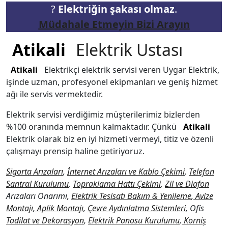
?
Elektriğin şakası olmaz
.
Müdahale Etmeyin Bizi Arayın
Atikali
Elektrik Ustası
Atikali
Elektrikçi elektrik servisi veren Uygar Elektrik,
işinde uzman, profesyonel ekipmanları ve geniş hizmet
ağı ile servis vermektedir.
Elektrik servisi verdiğimiz müşterilerimiz bizlerden
%100 oranında memnun kalmaktadır. Çünkü
Atikali
Elektrik olarak biz en iyi hizmeti vermeyi, titiz ve özenli
çalışmayı prensip haline getiriyoruz.
Sigorta Arızaları
,
İnternet Arızaları ve Kablo Çekimi
,
Telefon
Santral Kurulumu
,
Topraklama Hattı Çekimi
,
Zil ve Diafon
Arızaları Onarımı,
Elektrik Tesisatı Bakım & Yenileme
,
Avize
Montajı
,
Aplik Montajı
,
Çevre Aydınlatma Sistemleri
, Ofis
Tadilat ve Dekorasyon
,
Elektrik Panosu Kurulumu
,
Korniş