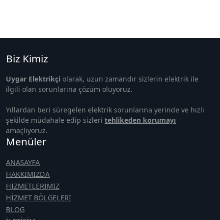
Biz Kimiz
Uygar Elektrikçi
olarak, uzun zamandır sizlerin elektrik ile
ilgili olan sorunlarına çözüm oluyoruz.
Yıllardan beri süregelen elektrik sorunlarına yerinde ve hızlı
şekilde müdahale edip sizleri
tehlikeden korumayı
amaçlıyoruz.
Menüler
ANASAYFA
HAKKIMIZDA
HİZMETLERİMİZ
HİZMET BÖLGELERİ
BLOG